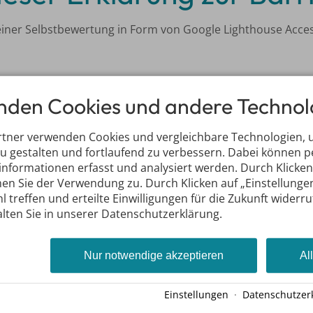
einer Selbstbewertung in Form von Google Lighthouse Acces
nden Cookies und andere Technol
nd Kontaktangaben
rtner verwenden Cookies und vergleichbare Technologien,
zu gestalten und fortlaufend zu verbessern. Dabei können
chst barrierearm gehalten. Sollten Sie Inhalte finden, die s
e entsprechende Stelle.
nformationen erfasst und analysiert werden. Durch Klicken 
en Sie der Verwendung zu. Durch Klicken auf „Einstellunge
l treffen und erteilte Einwilligungen für die Zukunft widerr
lten Sie in unserer Datenschutzerklärung.
Nur notwendige akzeptieren
Al
Einstellungen
·
Datenschutzer
hname
*