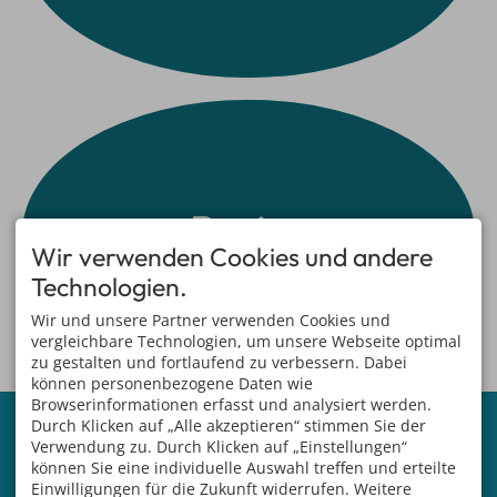
Preise
Wir verwenden Cookies und andere
Technologien.
Wir und unsere Partner verwenden Cookies und
vergleichbare Technologien, um unsere Webseite optimal
zu gestalten und fortlaufend zu verbessern. Dabei
können personenbezogene Daten wie
Browserinformationen erfasst und analysiert werden.
KONTAKT
SPORTZENTRUM
Durch Klicken auf „Alle akzeptieren“ stimmen Sie der
GRINDELWALD
Sportzentrum Grindelwald AG
Verwendung zu. Durch Klicken auf „Einstellungen“
Treffpunkt für Liebhaber von
Dorfstrasse 110
können Sie eine individuelle Auswahl treffen und erteilte
Sport, Wellness,
3818 Grindelwald
Einwilligungen für die Zukunft widerrufen. Weitere
Freizeitaktivitäten und