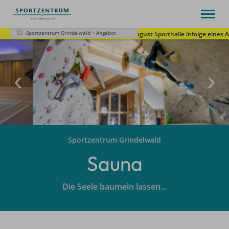
Sportzentrum Grindelwald
›
Angebot
7.-9. August Sporthalle infolge eines 
Willkommen
Öffnungszeiten
Angebot
Preise
Kontakt
Vision 2035
Deutsch
Tel.
+41 33 854 12 30
Sportzentrum Grindelwald
Sauna
Die Seele baumeln lassen...